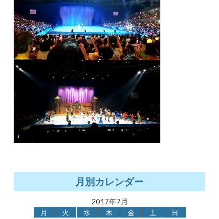
月別カレンダー
2017年7月
月
火
水
木
金
土
日