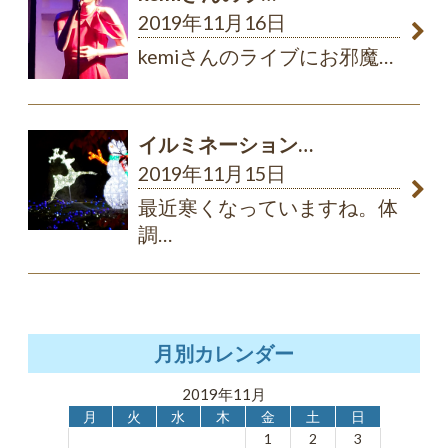
2019年11月16日
kemiさんのライブにお邪魔
…
イルミネーション…
2019年11月15日
最近寒くなっていますね。体
調
…
月別カレンダー
2019年11月
月
火
水
木
金
土
日
1
2
3