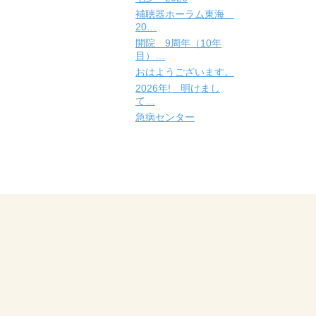
補聴器ホーラム東海
20…
開院 9周年（10年
目）…
おはようございます。
2026年! 明けまし
て…
急病センター