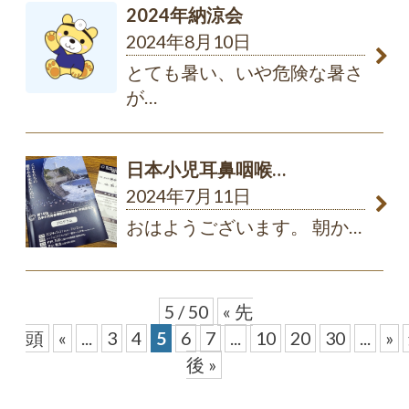
2024年納涼会
2024年8月10日
とても暑い、いや危険な暑さ
が
…
日本小児耳鼻咽喉…
2024年7月11日
おはようございます。 朝か
…
5 / 50
« 先
頭
«
...
3
4
5
6
7
...
10
20
30
...
»
後 »