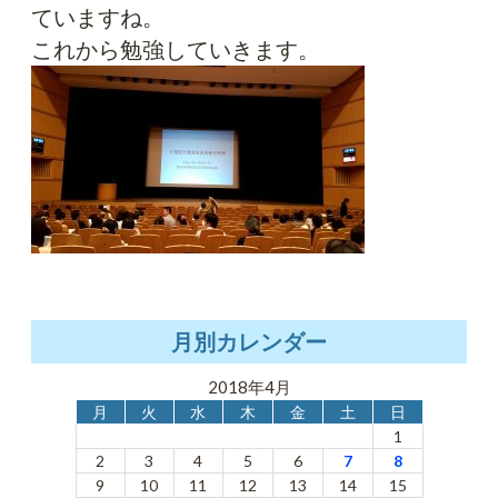
ていますね。
これから勉強していきます。
月別カレンダー
2018年4月
月
火
水
木
金
土
日
1
2
3
4
5
6
7
8
9
10
11
12
13
14
15