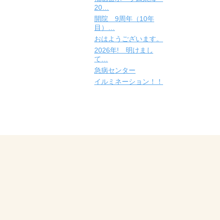
20…
開院 9周年（10年
目）…
おはようございます。
2026年! 明けまし
て…
急病センター
イルミネーション！！