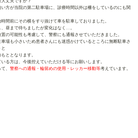
策大丈夫ですか？
無い方が当院の第二駐車場に、診療時間以外は柵をしているのにも関
始時間前にその横をすり抜けて車を駐車しておりました。
し、昼まで待ちましたが変化はなく…。
放置の可能性も考慮して、警察にも通報させていただきました。
駐車場も小さいため患者さんにも迷惑かけているところに無断駐車さ
うと
のもととなります。
ている方は、今後控えていただける等にお願いします。
って、
警察への通報・輪留めの使用・レッカー移動等
考えています。