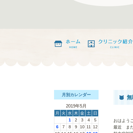
月別カレンダー
無
2019年5月
月
火
水
木
金
土
日
1
2
3
4
5
おはよう
6
7
8
9
10
11
12
最近 ま